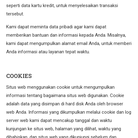
seperti data kartu kredit, untuk menyelesaikan transaksi
tersebut.
Kami dapat meminta data pribadi agar kami dapat
memberikan bantuan dan informasi kepada Anda. Misalnya,
kami dapat mengumpulkan alamat email Anda, untuk memberi
Anda informasi atau layanan tepat waktu.
COOKIES
Situs web menggunakan cookie untuk mengumpulkan
informasi tentang bagaimana situs web digunakan. Cookie
adalah data yang disimpan di hard disk Anda oleh browser
web Anda. Informasi yang dikumpulkan melalui cookie dan log
server web kami dapat mencakup tanggal dan waktu
kunjungan ke situs web, halaman yang dilihat, waktu yang
dihabiskan, dan situs web yang dikunjungi sebelum dan