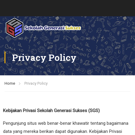
Privacy Policy
Home
Privacy Policy
Kebijakan Privasi Sekolah Generasi Sukses (SGS)
Pengunjung situs web benar-benar khawatir tentang bagaimana
data yang mereka berikan dapat digunakan. Kebijakan Privasi