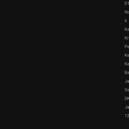
D
N
6
Ke
K
Pe
Ke
K
Ba
Ja
Se
DK
Ja
1