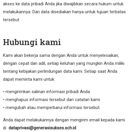
akses ke data pribadi Anda jika diwajibkan secara hukum untuk
melakukannya. Dan data disediakan hanya untuk tujuan terbatas
tersebut.
Hubungi kami
Kami akan bekerja sama dengan Anda untuk menyelesaikan,
dengan cepat dan adil, setiap keluhan yang mungkin Anda miliki
tentang kebijakan perlindungan data kami.
Setiap saat Anda
dapat meminta kami untuk:
• mengirimkan salinan informasi pribadi Anda
• menghapus informasi tersebut dari catatan kami
• mengubah atau memperbarui informasi tersebut
Anda dapat melakukannya dengan mengirim email kepada kami
di
dataprivasi@generasisukses.sch.id