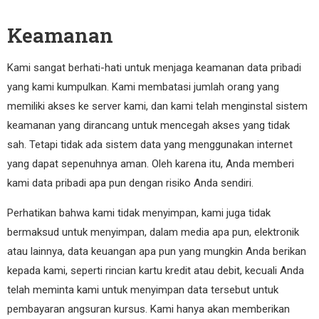
Keamanan
Kami sangat berhati-hati untuk menjaga keamanan data pribadi
yang kami kumpulkan. Kami membatasi jumlah orang yang
memiliki akses ke server kami, dan kami telah menginstal sistem
keamanan yang dirancang untuk mencegah akses yang tidak
sah. Tetapi tidak ada sistem data yang menggunakan internet
yang dapat sepenuhnya aman. Oleh karena itu, Anda memberi
kami data pribadi apa pun dengan risiko Anda sendiri.
Perhatikan bahwa kami tidak menyimpan, kami juga tidak
bermaksud untuk menyimpan, dalam media apa pun, elektronik
atau lainnya, data keuangan apa pun yang mungkin Anda berikan
kepada kami, seperti rincian kartu kredit atau debit, kecuali Anda
telah meminta kami untuk menyimpan data tersebut untuk
pembayaran angsuran kursus. Kami hanya akan memberikan