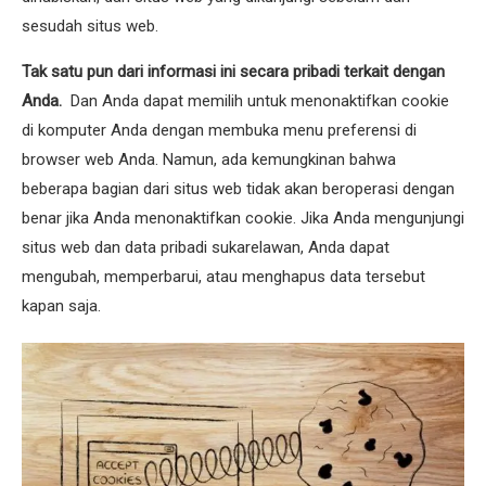
sesudah situs web.
Tak satu pun dari informasi ini secara pribadi terkait dengan
Anda.
Dan Anda dapat memilih untuk menonaktifkan cookie
di komputer Anda dengan membuka menu preferensi di
browser web Anda.
Namun, ada kemungkinan bahwa
beberapa bagian dari situs web tidak akan beroperasi dengan
benar jika Anda menonaktifkan cookie. Jika Anda mengunjungi
situs web dan data pribadi sukarelawan, Anda dapat
mengubah, memperbarui, atau menghapus data tersebut
kapan saja.