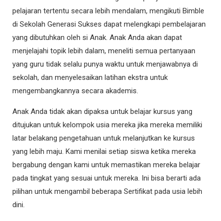
pelajaran tertentu secara lebih mendalam, mengikuti Bimble
di Sekolah Generasi Sukses dapat melengkapi pembelajaran
yang dibutuhkan oleh si Anak. Anak Anda akan dapat
menjelajahi topik lebih dalam, meneliti semua pertanyaan
yang guru tidak selalu punya waktu untuk menjawabnya di
sekolah, dan menyelesaikan latihan ekstra untuk
mengembangkannya secara akademis.
Anak Anda tidak akan dipaksa untuk belajar kursus yang
ditujukan untuk kelompok usia mereka jika mereka memiliki
latar belakang pengetahuan untuk melanjutkan ke kursus
yang lebih maju. Kami menilai setiap siswa ketika mereka
bergabung dengan kami untuk memastikan mereka belajar
pada tingkat yang sesuai untuk mereka. Ini bisa berarti ada
pilihan untuk mengambil beberapa Sertifikat pada usia lebih
dini.