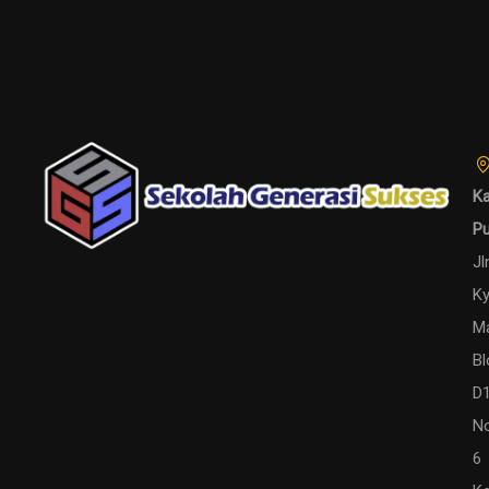
Ka
P
Jl
Ky
M
Bl
D
N
6