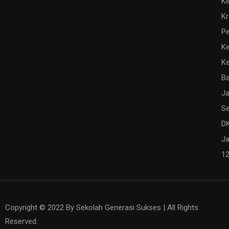
Ke
K
Pe
Ke
K
Ba
Ja
Se
DK
Ja
1
Copyright © 2022 By Sekolah Generasi Sukses | All Rights
Reserved.