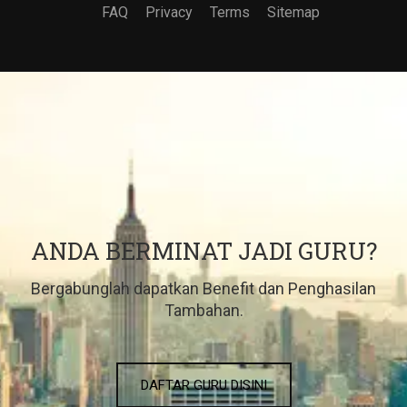
FAQ
Privacy
Terms
Sitemap
ANDA BERMINAT JADI GURU?
Bergabunglah dapatkan Benefit dan Penghasilan
Tambahan.
DAFTAR GURU DISINI