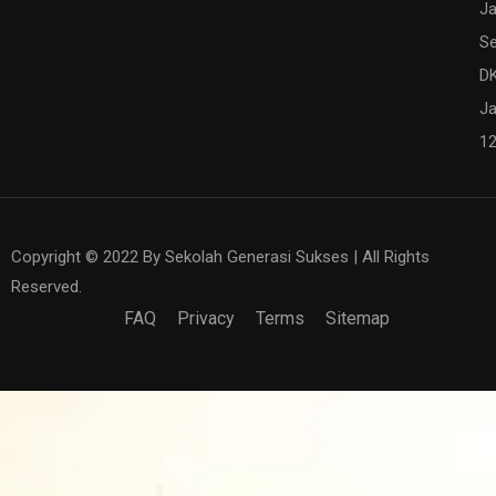
Ja
Se
DK
Ja
1
Copyright © 2022 By Sekolah Generasi Sukses | All Rights
Reserved.
FAQ
Privacy
Terms
Sitemap