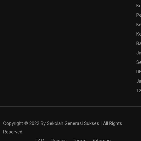
K
Pe
Ke
K
Ba
Ja
Se
DK
Ja
1
Copyright © 2022 By Sekolah Generasi Sukses | All Rights
Reserved.
FAQ
Privacy
Terms
Sitemap